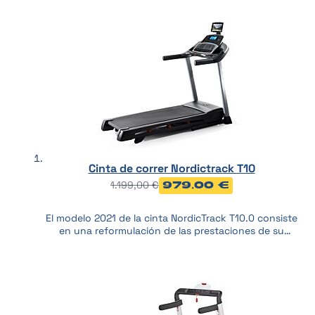
Cinta de correr Nordictrack T10
1.199,00 €
979,00 €
El modelo 2021 de la cinta NordicTrack T10.0 consiste
en una reformulación de las prestaciones de su
hermana mayor, pero con más matices. Está cinta ha
recibido el premio Best Buy a la mejor cinta de correr
de su rango de precios. De todas formas, ambos
modelos parten de la misma base, van dirigidas al
mismo público y hacia un uso doméstico.