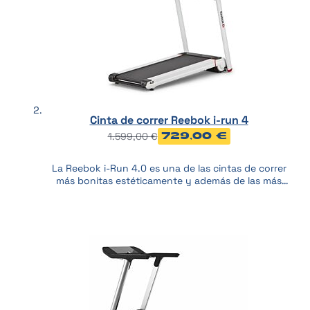
Cinta de correr Reebok i-run 4
1.599,00 €
729,00 €
La Reebok i-Run 4.0 es una de las cintas de correr
más bonitas estéticamente y además de las más
completas en cuanto a prestaciones. Se trata de
una máquina que se adapta a tu espacio ya que
permite plegarse en vertical y en horizontal. ¿Estás
pensando en hacerte con una? ¡Sigue leyendo para
saberlo todo!